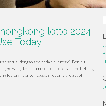
S
fo
o hongkong lotto 2024
Use Today
C
B
rat sesuai dengan ada pada situs resmi. Berikut
H
ng 6d yang dapat kami berikan.refers to the betting
g lottery. It encompasses not only the act of
U